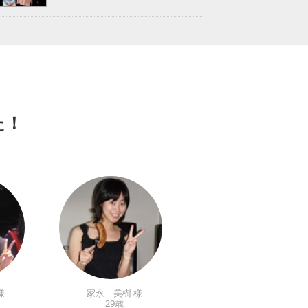
た！
様
家永 美樹 様
29歳