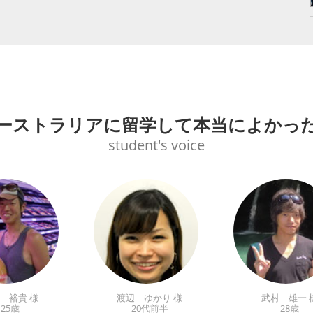
ーストラリアに留学して本当によかっ
student's voice
 裕貴 様
渡辺 ゆかり 様
武村 雄一 
25歳
20代前半
28歳