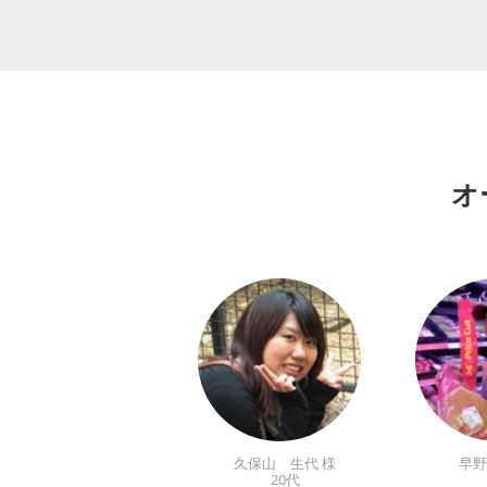
オ
久保山 生代 様
早野
20代