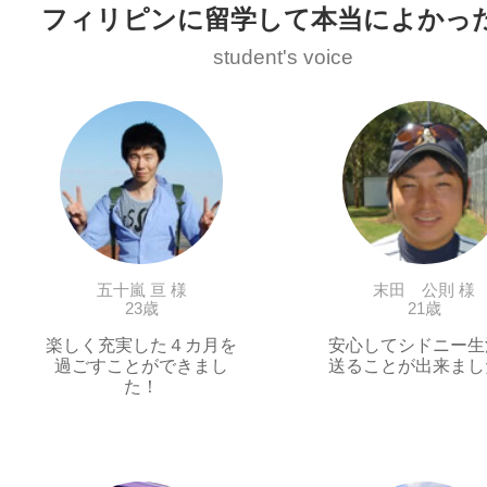
フィリピンに留学して本当によかっ
student's voice
五十嵐 亘 様
末田 公則 様
23歳
21歳
楽しく充実した４カ月を
安心してシドニー生
過ごすことができまし
送ることが出来まし
た！