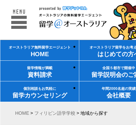
オーストラリア無料留学エージェント
オーストラリア留学をお考
HOME
はじめての方
留学情報が満載
全国５都市で開催中
資料請求
留学説明会のご
個別相談もお気軽に
年間2000名超の実績
留学カウンセリング
会社概要
HOME
>
フィリピン語学学校
> 地域から探す