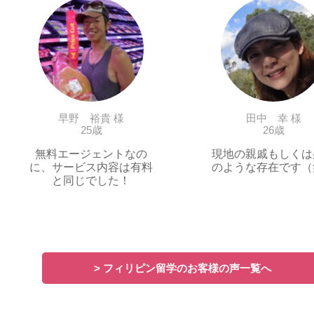
早野 裕貴 様
田中 幸 様
25歳
26歳
無料エージェントなの
現地の親戚もしくは
に、サービス内容は有料
のような存在です（
と同じでした！
> フィリピン留学のお客様の声一覧へ