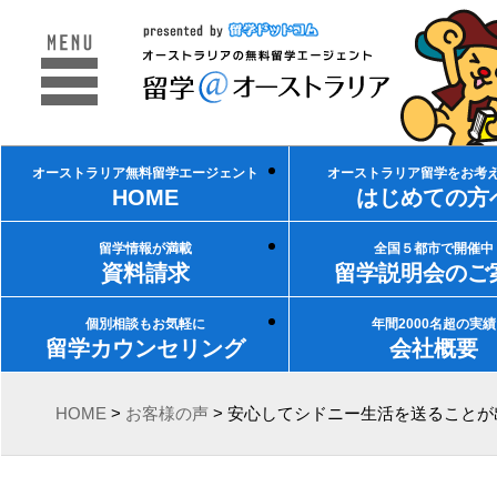
オーストラリア無料留学エージェント
オーストラリア留学をお考
HOME
はじめての方
留学情報が満載
全国５都市で開催中
資料請求
留学説明会のご
個別相談もお気軽に
年間2000名超の実績
留学カウンセリング
会社概要
HOME
>
お客様の声
> 安心してシドニー生活を送ること