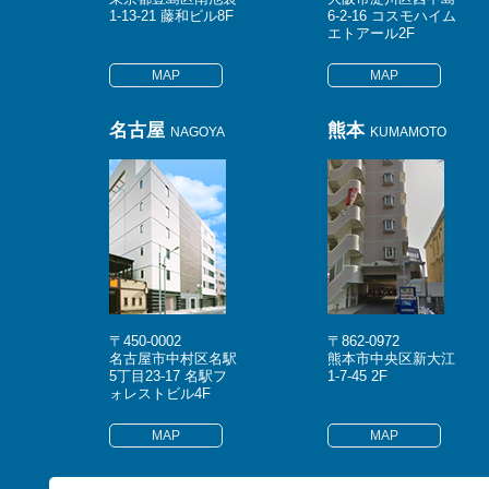
1-13-21 藤和ビル8F
6-2-16 コスモハイム
エトアール2F
MAP
MAP
名古屋
熊本
NAGOYA
KUMAMOTO
〒450-0002
〒862-0972
名古屋市中村区名駅
熊本市中央区新大江
5丁目23-17 名駅フ
1-7-45 2F
ォレストビル4F
MAP
MAP