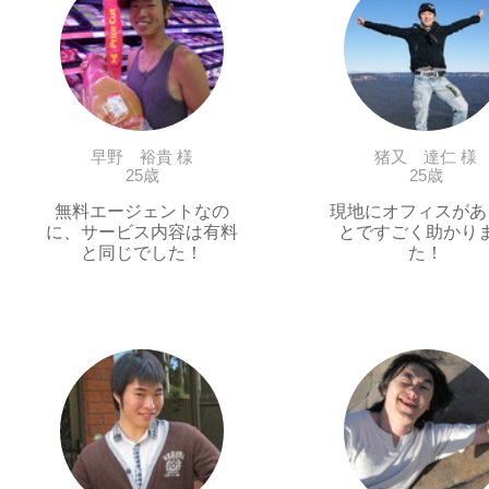
早野 裕貴 様
猪又 達仁 様
25歳
25歳
無料エージェントなの
現地にオフィスがあ
に、サービス内容は有料
とですごく助かり
と同じでした！
た！