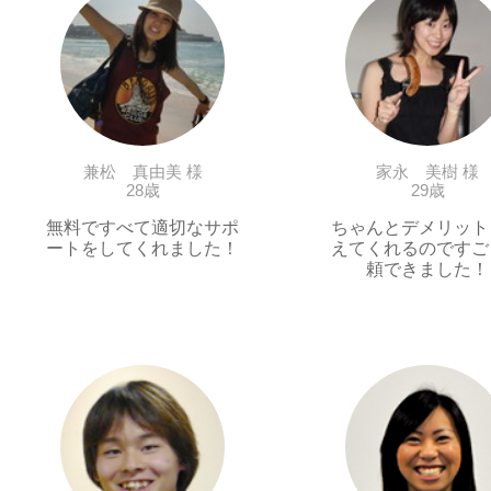
兼松 真由美 様
家永 美樹 様
28歳
29歳
無料ですべて適切なサポ
ちゃんとデメリット
ートをしてくれました！
えてくれるのですご
頼できました！