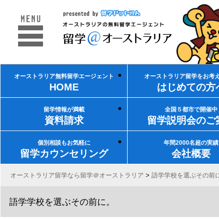
オーストラリア無料留学エージェント
オーストラリア留学をお考
HOME
はじめての方
留学情報が満載
全国５都市で開催中
資料請求
留学説明会のご
個別相談もお気軽に
年間2000名超の実績
留学カウンセリング
会社概要
オーストラリア留学なら留学＠オーストラリア
>
語学学校を選ぶその前
語学学校を選ぶその前に。