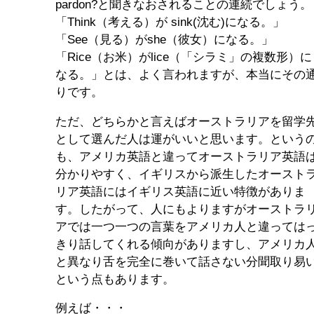
pardon?と聞きなおされることの連続でしょう。
「Think（考える）が sink(沈む)になる。」
「See（見る）がshe（彼女）になる。」
「Rice（お米）がlice（「シラミ」の複数形）に
なる。」とは、よく言われますが、本当にその
りです。
ただ、どちらかと言えばオーストラリアを留学
として選んだ人は運がいいと思います。という
も、アメリカ英語と違ってオーストラリア英語
分かりやすく、イギリスから派生したオースト
リア英語にはイギリス英語に近い特徴がありま
す。したがって、人にもよりますがオーストラ
アでは一つ一つの言葉をアメリカ人と違っては
きり話してくれる傾向がありますし、アメリカ
と異なり舌を完全に巻いて話さない分聞取り易
という点もあります。
例えば・・・