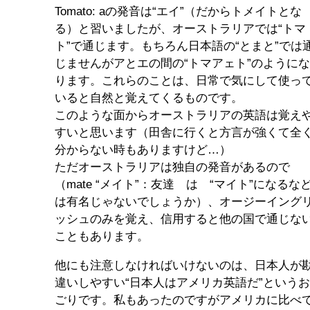
Tomato: aの発音は“エイ”（だからトメイトとな
る）と習いましたが、オーストラリアでは“トマ
ト”で通じます。もちろん日本語の“とまと”では
じませんがアとエの間の“トマアェト”のように
ります。これらのことは、日常で気にして使っ
いると自然と覚えてくるものです。
このような面からオーストラリアの英語は覚え
すいと思います（田舎に行くと方言が強くて全
分からない時もありますけど…）
ただオーストラリアは独自の発音があるので
（mate “メイト”：友達 は “マイト”になるな
は有名じゃないでしょうか）、オージーイング
ッシュのみを覚え、信用すると他の国で通じな
こともあります。
他にも注意しなければいけないのは、日本人が
違いしやすい“日本人はアメリカ英語だ”という
ごりです。私もあったのですがアメリカに比べ