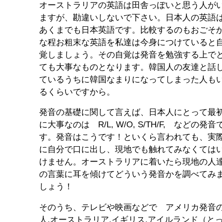
オーストラリアの英語は田舎っぽいと思う人が
ますが、勘違いしないで下さい。日本人の英語
あくまでも日本英語です。比較するのもおごそ
な程お粗末な英語を私達は今身につけていると
覚しましょう。その自覚は発音を勉強する上で
ても大事なものとなります。韓国人の友達と話
ているうちに韓国なまりになってしまった人も
るくらいですから。
発音の基礎に関して言えば、日本人にとって最
に大事なのは R/L, W/O, S/TH/F, などの発音
す。発音はこうです！といくら言われても、実
に自分で口に出し、現地でも触れてみなくては
けません。オーストラリアに着いたら現地の人
の言葉に耳を傾けてどういう発音かを調べてみ
しょう！
そのうち、テレビや映画などで アメリカ発音
人,オーストラリア,イギリス,アイルランド（と