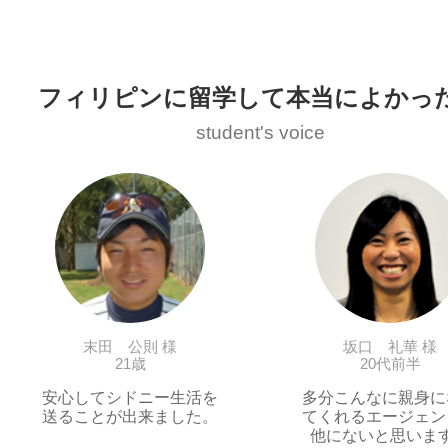
フィリピンに留学して本当によかっ
student's voice
末田 公則 様
坂口 礼華 様
21歳
20代前半
安心してシドニー生活を
多分こんなに親身に
送ることが出来ました。
てくれるエージェン
他にないと思いま