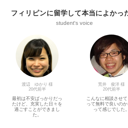
フィリピンに留学して本当によかっ
student's voice
渡辺 ゆかり 様
荒井 俊洋 様
20代前半
20代前半
最初は不安ばっかりだっ
こんなに相談させて
たけど、充実した日々を
って無料で良いのか
過ごすことができまし
って感じでした
た。