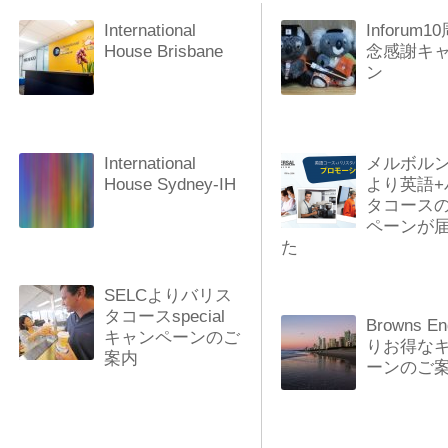
International
Inforum
House Brisbane
念感謝キ
ン
International
メルボルン
House Sydney-IH
より英語+
タコース
ペーンが
た
SELCよりバリス
タコースspecial
Browns En
キャンペーンのご
りお得な
案内
ーンのご