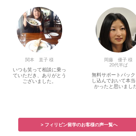
関本 直子 様
岡藤 優子 様
20代半ば
いつも笑って相談に乗っ
無料サポートパック
ていただき、ありがとう
し込んでおいて本当
ございました。
かったと思いまし
> フィリピン留学のお客様の声一覧へ