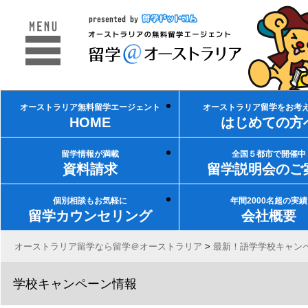
オーストラリア無料留学エージェント
オーストラリア留学をお考
HOME
はじめての方
留学情報が満載
全国５都市で開催中
資料請求
留学説明会のご
個別相談もお気軽に
年間2000名超の実績
留学カウンセリング
会社概要
オーストラリア留学なら留学＠オーストラリア
>
最新！語学学校キャン
学校キャンペーン情報