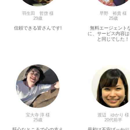
羽生田 哲啓 様
早野 裕貴 様
29歳
25歳
信頼できる皆さんです!
無料エージェント
に、サービス内容は
と同じでした！
宝大寺 淳 様
渡辺 ゆかり 様
25歳
20代前半
肝心なところで心の支え
最初は不安ばっかり