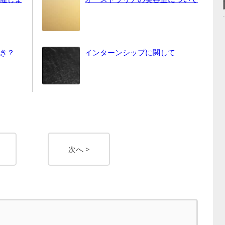
き？
インターンシップに関して
次へ >