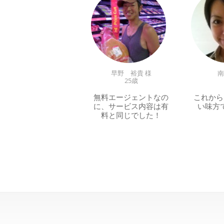
早野 裕貴 様
南
25歳
無料エージェントなの
これから
に、サービス内容は有
い味方
料と同じでした！