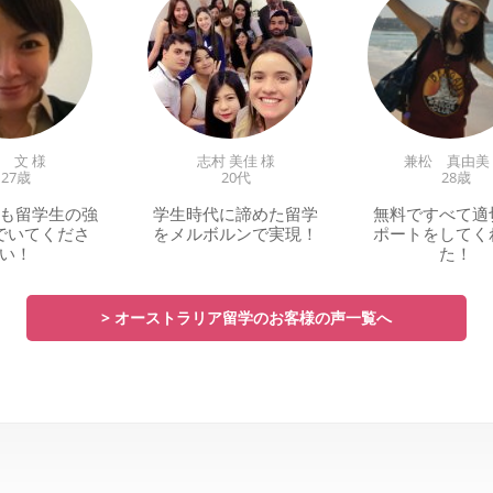
 文 様
志村 美佳 様
兼松 真由美
27歳
20代
28歳
も留学生の強
学生時代に諦めた留学
無料ですべて適
でいてくださ
をメルボルンで実現！
ポートをしてく
い！
た！
> オーストラリア留学のお客様の声一覧へ