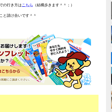
での行き方は
こちら
（結構歩きます＾＾；）
こと請け合いです＾＾