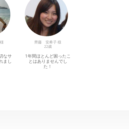
 様
齊藤 安希子 様
22歳
切なサ
1年間ほとんど困ったこ
れまし
とはありませんでし
た！