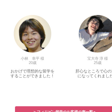
小林 幸平 様
宝大寺 淳 様
20歳
25歳
おかげで理想的な留学を
肝心なところで心の
することができました！
になってくれまし
> フィリピン留学のお客様の声一覧へ