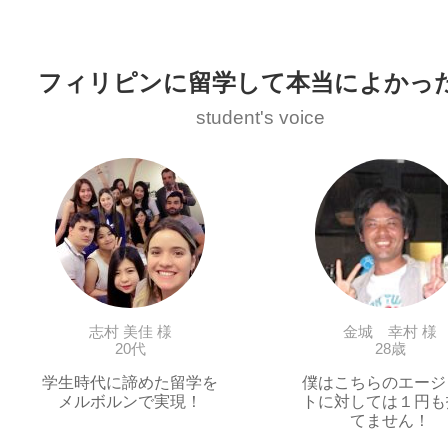
フィリピンに留学して本当によかっ
student's voice
志村 美佳 様
金城 幸村 様
20代
28歳
学生時代に諦めた留学を
僕はこちらのエージ
メルボルンで実現！
トに対しては１円も
てません！