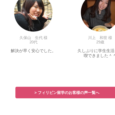
久保山 生代 様
川上 和世 様
20代
29歳
解決が早く安心でした。
久しぶりに学生生活
喫できました＾
> フィリピン留学のお客様の声一覧へ