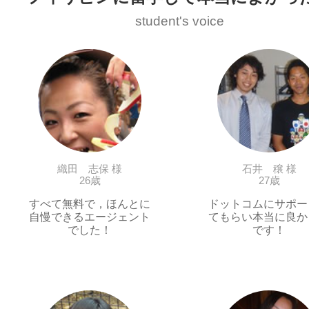
student's voice
織田 志保 様
石井 穣 様
26歳
27歳
すべて無料で，ほんとに
ドットコムにサポー
自慢できるエージェント
てもらい本当に良か
でした！
です！