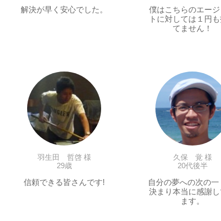
解決が早く安心でした。
僕はこちらのエージ
トに対しては１円も
てません！
羽生田 哲啓 様
久保 覚 様
29歳
20代後半
信頼できる皆さんです!
自分の夢への次の一
決まり本当に感謝し
ます。