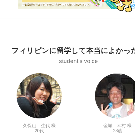
フィリピンに留学して本当によかっ
student's voice
久保山 生代 様
金城 幸村 様
20代
28歳