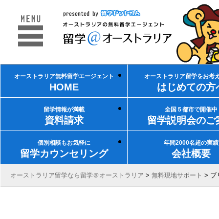
オーストラリア無料留学エージェント
オーストラリア留学をお考
HOME
はじめての方
留学情報が満載
全国５都市で開催中
資料請求
留学説明会のご
個別相談もお気軽に
年間2000名超の実績
留学カウンセリング
会社概要
オーストラリア留学なら留学＠オーストラリア
>
無料現地サポート
>
ブ