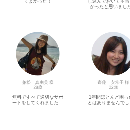
てよかった！
し込んでおいて本当
かったと思いまし
兼松 真由美 様
齊藤 安希子 様
28歳
22歳
無料ですべて適切なサポ
1年間ほとんど困っ
ートをしてくれました！
とはありませんでし