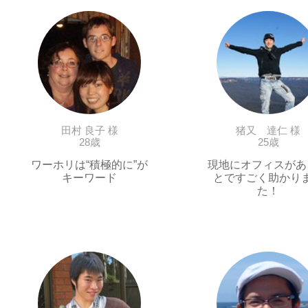
田村 良子 様
猪又 達仁 様
28歳
25歳
ワーホリは“積極的に”が
現地にオフィスがあ
キーワード
とですごく助かり
た！