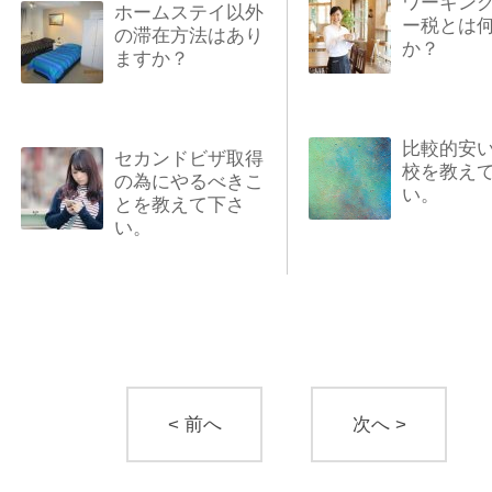
ワーキン
ホームステイ以外
ー税とは
の滞在方法はあり
か？
ますか？
比較的安
セカンドビザ取得
校を教え
の為にやるべきこ
い。
とを教えて下さ
い。
< 前へ
次へ >